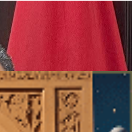
عن الـــوزير د. عبد العزيز قنصوة